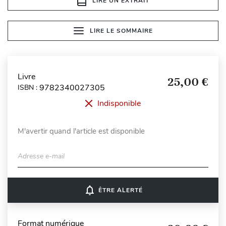
LIRE UN EXTRAIT
LIRE LE SOMMAIRE
Livre
25,00 €
9782340027305
ISBN :
Indisponible
M'avertir quand l'article est disponible
Adresse e-mail
notifications_none
ÊTRE ALERTÉ
Format numérique