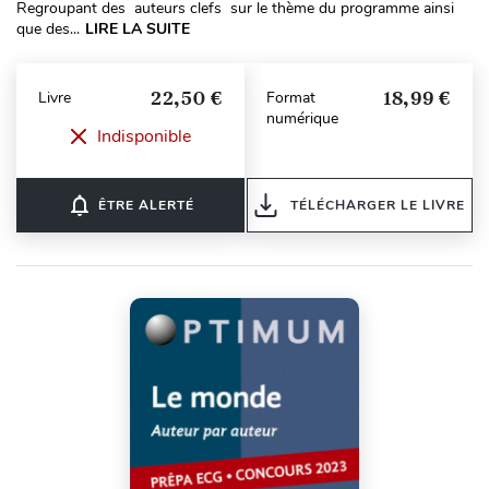
Regroupant des auteurs clefs sur le thème du programme ainsi
que des...
LIRE LA SUITE
22,50 €
18,99 €
Livre
Format
numérique
Indisponible
notifications_none
ÊTRE ALERTÉ
TÉLÉCHARGER LE LIVRE