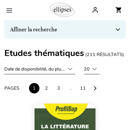
Affiner la recherche
Etudes thématiques
(
211
RÉSULTATS)
Date de disponibilité, du plus récent au plus ancien
20
PAGES
1
2
3
…
11