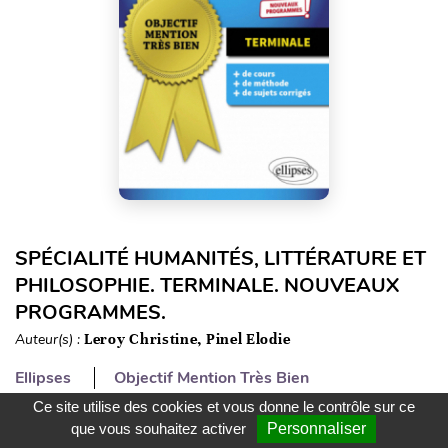
SPÉCIALITÉ HUMANITÉS, LITTÉRATURE ET
PHILOSOPHIE. TERMINALE. NOUVEAUX
PROGRAMMES.
Auteur(s) :
Leroy Christine, Pinel Elodie
Ellipses
Objectif Mention Très Bien
Parution : 04.08.2020
Ce site utilise des cookies et vous donne le contrôle sur ce
ISBN :
Consulter la nouvelle
que vous souhaitez activer
Personnaliser
9782340039223
édition