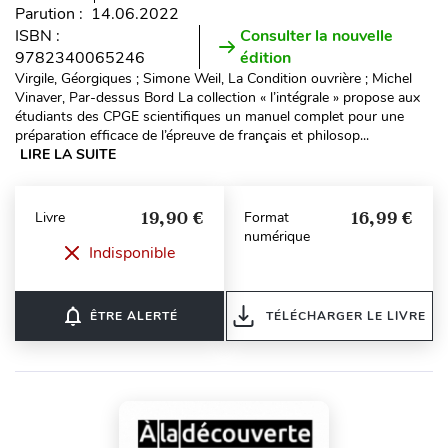
Parution : 14.06.2022
ISBN :
Consulter la nouvelle
9782340065246
édition
Virgile, Géorgiques ; Simone Weil, La Condition ouvrière ; Michel
Vinaver, Par-dessus Bord La collection « l’intégrale » propose aux
étudiants des CPGE scientifiques un manuel complet pour une
préparation efficace de l’épreuve de français et philosop...
LIRE LA SUITE
19,90 €
16,99 €
Livre
Format
numérique
Indisponible
notifications_none
ÊTRE ALERTÉ
TÉLÉCHARGER LE LIVRE