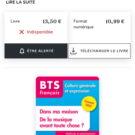
LIRE LA SUITE
13,50 €
10,99 €
Livre
Format
numérique
Indisponible
notifications_none
ÊTRE ALERTÉ
TÉLÉCHARGER LE LIVRE