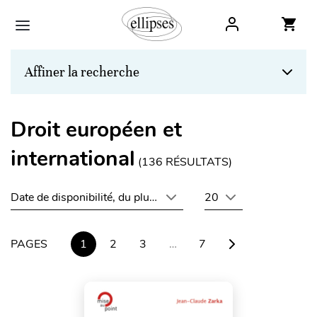
Affiner la recherche
Droit européen et
international
(
136
RÉSULTATS)
Date de disponibilité, du plus récent au plus ancien
20
PAGES
1
2
3
…
7