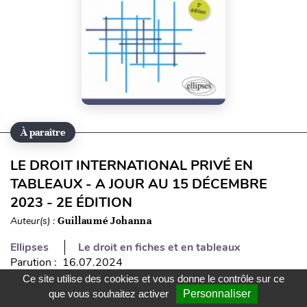
À paraître
LE DROIT INTERNATIONAL PRIVÉ EN
TABLEAUX - A JOUR AU 15 DÉCEMBRE
2023 - 2E ÉDITION
Auteur(s) :
Guillaumé Johanna
Ellipses
Le droit en fiches et en tableaux
Parution : 16.07.2024
ISBN : 9782340089839
Ce site utilise des cookies et vous donne le contrôle sur ce
L’objectif de la collection « Le droit en fiches et en tableaux » est de
que vous souhaitez activer
Personnaliser
proposer des ouvrages facilitant la compréhension et la