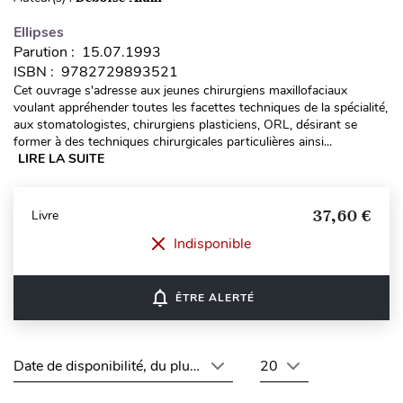
Ellipses
Parution : 15.07.1993
ISBN : 9782729893521
Cet ouvrage s'adresse aux jeunes chirurgiens maxillofaciaux
voulant appréhender toutes les facettes techniques de la spécialité,
aux stomatologistes, chirurgiens plasticiens, ORL, désirant se
former à des techniques chirurgicales particulières ainsi...
LIRE LA SUITE
37,60 €
Livre
Indisponible
notifications_none
ÊTRE ALERTÉ
Date de disponibilité, du plus récent au plus ancien
20