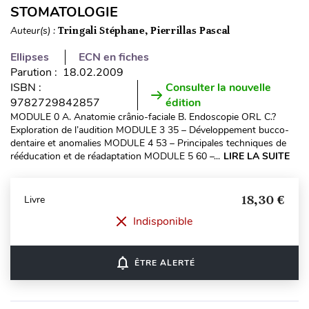
STOMATOLOGIE
Auteur(s) :
Tringali Stéphane, Pierrillas Pascal
Ellipses
ECN en fiches
Parution : 18.02.2009
ISBN :
Consulter la nouvelle
9782729842857
édition
MODULE 0 A. Anatomie crânio-faciale B. Endoscopie ORL C.?
Exploration de l’audition MODULE 3 35 – Développement bucco-
dentaire et anomalies MODULE 4 53 – Principales techniques de
rééducation et de réadaptation MODULE 5 60 –...
LIRE LA SUITE
18,30 €
Livre
Indisponible
notifications_none
ÊTRE ALERTÉ