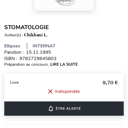
STOMATOLOGIE
Auteur(s) :
Chikhani L.
Ellipses
INTERNAT
Parution : 15.11.1995
ISBN : 9782729845803
Préparation au concours.
LIRE LA SUITE
9,70 €
Livre
Indisponible
notifications_none
ÊTRE ALERTÉ