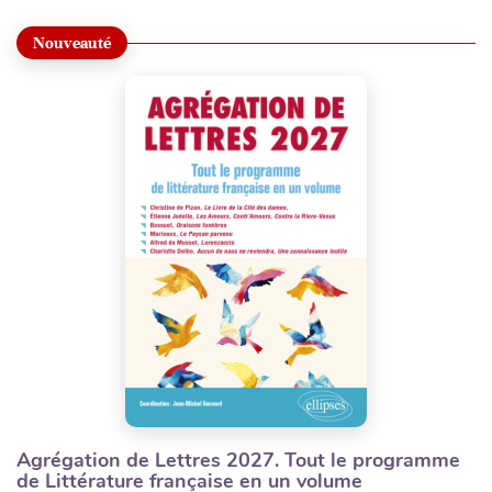
Nouveauté
IELTS General Training made easy
auteur(s) :
Speller Marie-Virginie