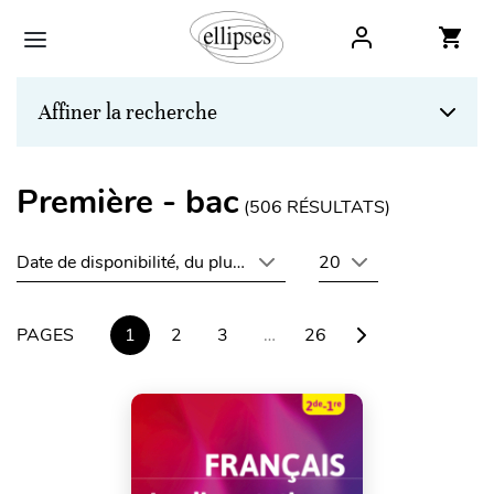
Affiner la recherche
Première - bac
(
506
RÉSULTATS)
Date de disponibilité, du plus récent au plus ancien
20
PAGES
1
2
3
…
26