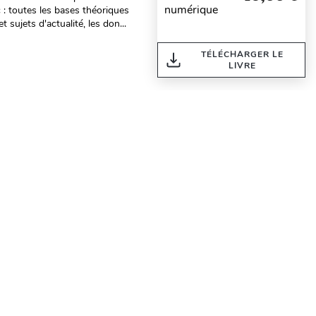
numérique
 : toutes les bases théoriques
 sujets d'actualité, les don...
TÉLÉCHARGER LE
LIVRE
ES
29,50 €
Livre
RONNEMENTALES
Disponible
rédéric
ACHETER
24,99 €
Format
ales maladies professionnelles
hacune : La présentation des
numérique
t environnementales concernés ;