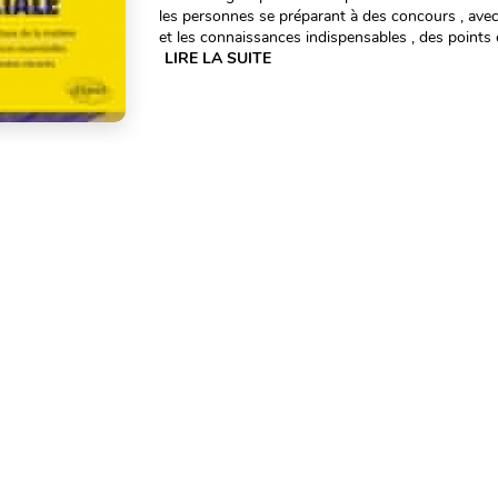
les personnes se préparant à des concours , avec
et les connaissances indispensables , des points et
LIRE LA SUITE
LES 150 PRINCIPALES MALADI
PROFESSIONNELLES ET ENVI
Auteur(s) :
Deschamps Sophie, Deschamps F
Ellipses
Parution : 16.03.2021
ISBN : 9782340046146
Cet ouvrage aborde de manière simple les princip
et environnementales du XXIe siècle, avec pour c
principaux métiers/situations professionnelles e
Les pri...
LIRE LA SUITE