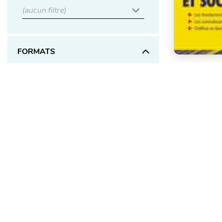
(aucun filtre)
FORMATS
Papier
Numérique
DISPONIBILITÉS
En stock seulement
À paraître prochainement
LANGUES