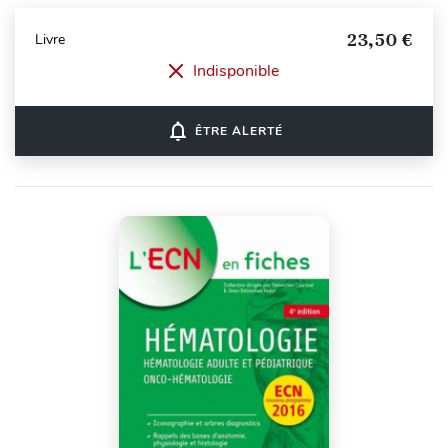
23,50 €
Livre
Indisponible
notifications_none
ÊTRE ALERTÉ