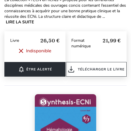
disciplines médicales des ouvrages concis contenant l’essentiel des
connaissances à acquérir pour une bonne pratique clinique et la
réussite des ECNi. La structure claire et didactique de ...
LIRE LA SUITE
26,50 €
21,99 €
Livre
Format
numérique
Indisponible
notifications_none
ÊTRE ALERTÉ
TÉLÉCHARGER LE LIVRE