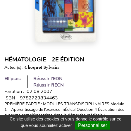
HÉMATOLOGIE - 2E ÉDITION
Auteur(s) :
Choquet Sylvain
Ellipses
Réussir l'EDN
Réussir l'IECN
Parution : 02.08.2007
ISBN : 9782729834463
PREMIÈRE PARTIE : MODULES TRANSDISCIPLINAIRES Module
1 – Apprentissage de l’exercice mÉdical Question 4 Évaluation des
examens complémentaires dans la démarche médicale :
Ce site utilise des cookies et vous donne le contrôle sur ce
prescriptions utiles et inutiles Module 8 – Immunopathologie -
que vous souhaitez activer
Personnaliser
réacti...
LIRE LA SUITE