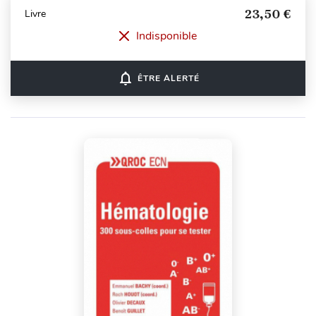
23,50 €
Livre
Indisponible
notifications_none
ÊTRE ALERTÉ