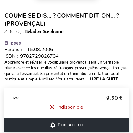
COUME SE DIS… ? COMMENT DIT-ON… ?
(PROVENÇAL)
Auteur(s) :
Béladen Stéphanie
Ellipses
Parution : 15.08.2006
ISBN : 9782729826734
Apprendre et réviser le vocabulaire provençal sera un véritable
plaisir avec ce lexique illustré français-provençal/provençal-français
qui va à l'essentiel. Sa présentation thématique en fait un outil
pratique et simple à utiliser. Vous trouverez ...
LIRE LA SUITE
9,50 €
Livre
Indisponible
notifications_none
ÊTRE ALERTÉ