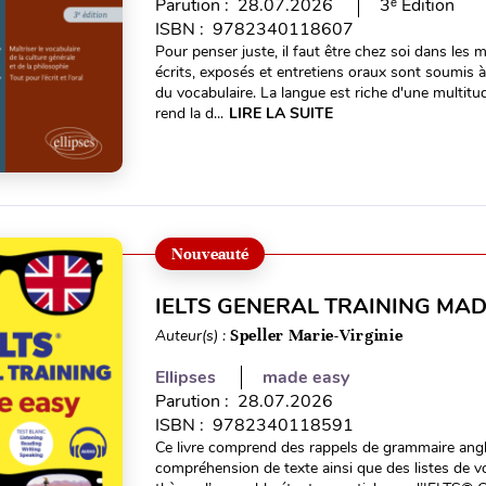
Parution : 28.07.2026
3ᵉ Édition
ISBN : 9782340118607
Pour penser juste, il faut être chez soi dans les 
écrits, exposés et entretiens oraux sont soumis à
du vocabulaire. La langue est riche d'une multitu
rend la d...
LIRE LA SUITE
Nouveauté
IELTS GENERAL TRAINING MAD
Auteur(s) :
Speller Marie-Virginie
Ellipses
made easy
Parution : 28.07.2026
ISBN : 9782340118591
Ce livre comprend des rappels de grammaire ang
compréhension de texte ainsi que des listes de v