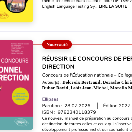
thème, l’ensemble étant essentiel pour l’IELTS® G
English Language Testing Sy...
LIRE LA SUITE
Nouveauté
RÉUSSIR LE CONCOURS DE PE
DIRECTION
Concours de l'Éducation nationale – Collèg
Auteur(s) :
Delcroix Bertrand, Derache Chris
Dubar David, Labit Jean-Michel, Morello 
Ellipses
Parution : 28.07.2026
Édition 202
ISBN : 9782340118379
Ce nouveau manuel de préparation au concours d
destination de toutes celles et ceux qui s’inscr
développement professionnel et qui souhaitent 