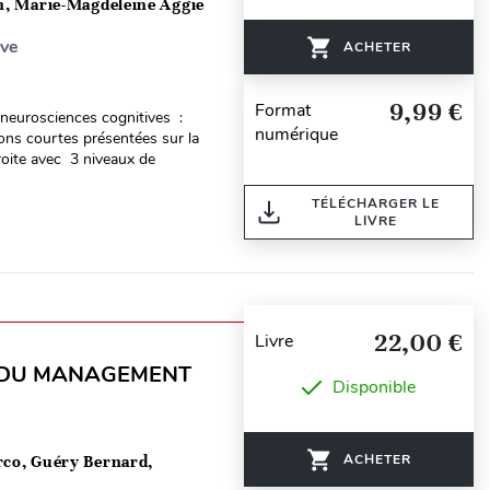
in, Marie-Magdeleine Aggie
ive
ACHETER
9,99 €
Format
neurosciences cognitives :
numérique
ons courtes présentées sur la
roite avec 3 niveaux de
TÉLÉCHARGER LE
LIVRE
22,00 €
Livre
T DU MANAGEMENT
Disponible
ACHETER
rco, Guéry Bernard,