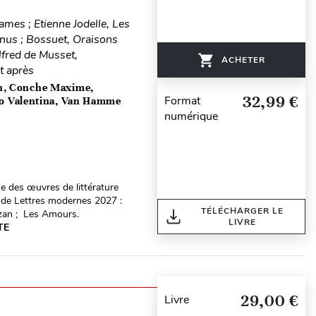
dames ; Etienne Jodelle, Les
nus ; Bossuet, Oraisons
lfred de Musset,
ACHETER
t après
h, Conche Maxime,
32,99 €
Format
tto Valentina, Van Hamme
numérique
 des œuvres de littérature
n de Lettres modernes 2027 :
TÉLÉCHARGER LE
izan ; Les Amours.
LIVRE
TE
29,00 €
Livre