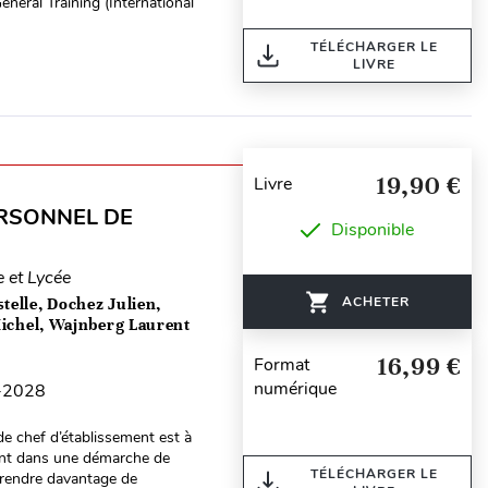
eneral Training (International
TÉLÉCHARGER LE
LIVRE
19,90 €
Livre
RSONNEL DE
Disponible
e et Lycée
ACHETER
telle, Dochez Julien,
Michel, Wajnberg Laurent
16,99 €
Format
numérique
7-2028
e chef d’établissement est à
ivent dans une démarche de
TÉLÉCHARGER LE
prendre davantage de