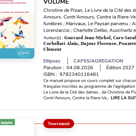
VOLUME
Christine de Pizan, Le Livre de la Cité des 
Amours. Contr’Amours, Contre la Riere-Ve
funèbres ; Marivaux, Le Paysan parvenu ; A
Lorenzaccio ; Charlotte Delbo, Auschwitz e
Auteur(s) :
Gouvard Jean-Michel, Caro Sara
Corbellari Alain, Dujour Florence, Ponze
Clément
Ellipses
CAPES/AGREGATION
Parution : 04.08.2026
Édition 2027
ISBN : 9782340116481
Ce manuel propose un cours complet sur chacune
française inscrites au programme de l’agrégatio
Le Livre de la Cité des dames , de Christine de P
Contr'Amours, Contre la Riere-Ve...
LIRE LA SUI
Nouveauté