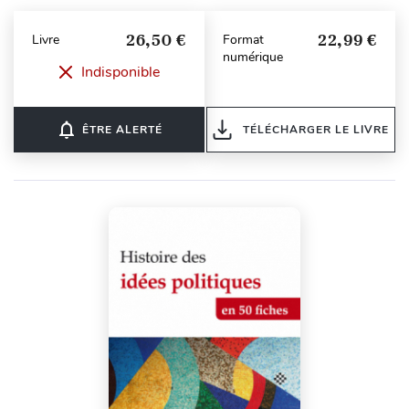
26,50 €
22,99 €
Livre
Format
numérique
Indisponible
notifications_none
ÊTRE ALERTÉ
TÉLÉCHARGER LE LIVRE