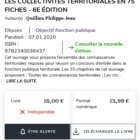
LES COLLECTIVITÉS TERRITORIALES EN 75
FICHES - 6E ÉDITION
Auteur(s) :
Quillien Philippe-Jean
Ellipses
Objectif fonction publique
Parution : 07.01.2020
ISBN :
Consulter la nouvelle
9782340036437
édition
Cet ouvrage vous propose l’ensemble des connaissances
territoriales requises pour réussir un concours d’entrée dans la
fonction publique territoriale. Les 15 chapitres de cet ouvrage
proposent : Toutes les connaissances territoriales ; Les chi...
LIRE LA SUITE
16,00 €
13,99 €
Livre
Format
numérique
Indisponible
notifications_none
ÊTRE ALERTÉ
TÉLÉCHARGER LE LIVRE