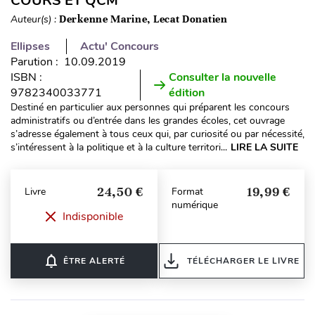
COURS ET QCM
Auteur(s) :
Derkenne Marine, Lecat Donatien
Ellipses
Actu' Concours
Parution : 10.09.2019
ISBN :
Consulter la nouvelle
9782340033771
édition
Destiné en particulier aux personnes qui préparent les concours
administratifs ou d’entrée dans les grandes écoles, cet ouvrage
s’adresse également à tous ceux qui, par curiosité ou par nécessité,
s’intéressent à la politique et à la culture territori...
LIRE LA SUITE
24,50 €
19,99 €
Livre
Format
numérique
Indisponible
notifications_none
ÊTRE ALERTÉ
TÉLÉCHARGER LE LIVRE