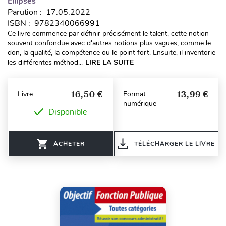
Ellipses
Parution : 17.05.2022
ISBN : 9782340066991
Ce li­vre com­mence par dé­fi­nir pré­ci­sé­ment le ta­lent, cette no­tion
sou­vent con­fon­due avec d'au­tres no­tions plus va­gues, comme le
don, la qua­li­té, la com­pé­tence ou le point fort. En­suite, il in­ven­to­rie
les dif­fé­ren­tes mé­tho­d...
LIRE LA SUITE
16,50 €
13,99 €
Livre
Format
numérique
Disponible
ACHETER
TÉLÉCHARGER LE LIVRE