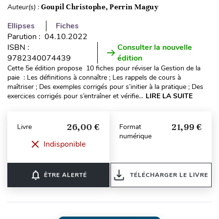
Auteur(s) :
Goupil Christophe, Perrin Maguy
Ellipses
Fiches
Parution : 04.10.2022
ISBN :
Consulter la nouvelle
9782340074439
édition
Cette 5e édition propose 10 fiches pour réviser la Gestion de la
paie : Les définitions à connaître ; Les rappels de cours à
maîtriser ; Des exemples corrigés pour s’initier à la pratique ; Des
exercices corrigés pour s’entraîner et vérifie...
LIRE LA SUITE
26,00 €
21,99 €
Livre
Format
numérique
Indisponible
notifications_none
ÊTRE ALERTÉ
TÉLÉCHARGER LE LIVRE