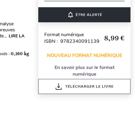
notifications_none
ÊTRE ALERTÉ
analyse
preuves
Format numérique
e...
LIRE LA
8,99 €
ISBN : 9782340091139
oids :
0,160 kg
NOUVEAU FORMAT NUMÉRIQUE
En savoir plus sur le format
numérique
TÉLÉCHARGER LE LIVRE