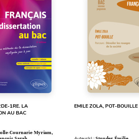
2DE-1RE. LA
EMILE ZOLA, POT-BOUILLE
ON AU BAC
olle-Cournarie Myriam,
ançois Sarah
Auteur(s) :
Stouder Émilie