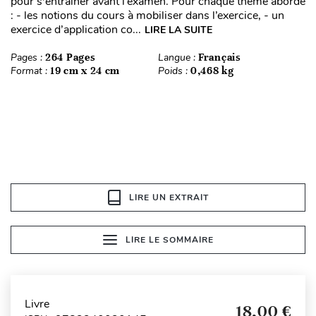
pour s'entraîner avant l’examen. Pour chaque thème abordé
: - les notions du cours à mobiliser dans l’exercice, - un
exercice d’application co...
LIRE LA SUITE
Pages :
264 Pages
Langue :
Français
Format :
19 cm x 24 cm
Poids :
0,468 kg
LIRE UN EXTRAIT
LIRE LE SOMMAIRE
Livre
18,00 €