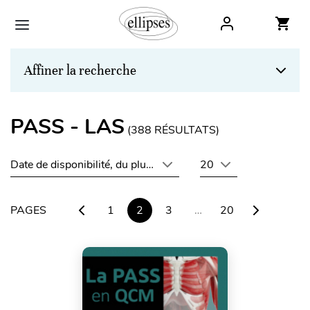
Affiner la recherche
PASS - LAS
(
388
RÉSULTATS)
Date de disponibilité, du plus récent au plus ancien
20
PAGES
1
2
3
…
20