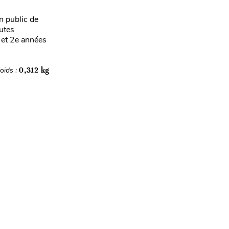
 public de
utes
 et 2e années
oids :
0,312 kg