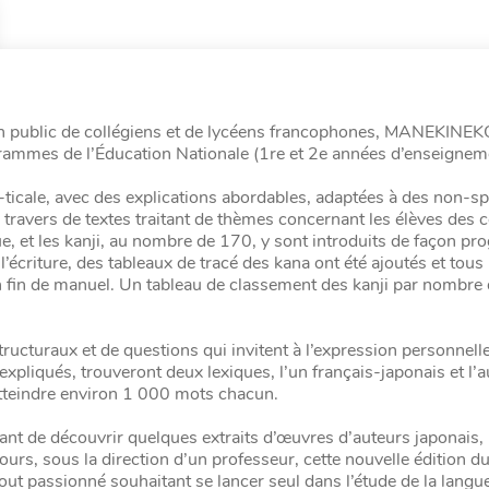
n public de collégiens et de lycéens francophones, MANEKINEK
ammes de l’Éducation Nationale (1re et 2e années d’enseignem
le, avec des explications abordables, adaptées à des non-spé
ux travers de textes traitant de thèmes concernant les élèves des c
e, et les kanji, au nombre de 170, y sont introduits de façon pro
écriture, des tableaux de tracé des kana ont été ajoutés et tous 
n fin de manuel. Un tableau de classement des kanji par nombre d
ucturaux et de questions qui invitent à l’expression personnelle
i expliqués, trouveront deux lexiques, l’un français-japonais et l’a
atteindre environ 1 000 mots chacun.
ant de découvrir quelques extraits d’œuvres d’auteurs japonais,
urs, sous la direction d’un professeur, cette nouvelle édition d
 passionné souhaitant se lancer seul dans l’étude de la langue