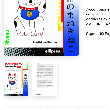
Accompagneme
collégiens e
dernières exi
d’e...
LIRE LA 
Pages :
192 Pa