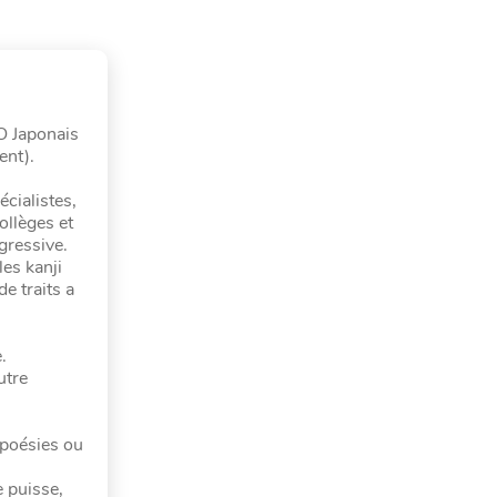
O Japonais
ent).
cialistes,
ollèges et
gressive.
les kanji
e traits a
.
utre
 poésies ou
u
 puisse,