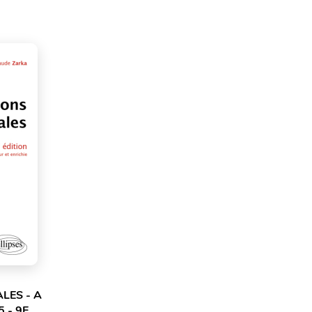
LES - A
 - 9E