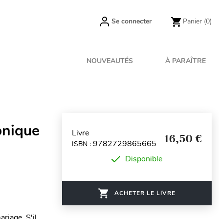
Se connecter
Panier
(0)
NOUVEAUTÉS
À PARAÎTRE
onique
Livre
16,50 €
9782729865665
ISBN :
Disponible
ACHETER LE LIVRE
riage. S'il