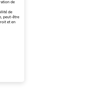
ration de
llité de
e, peut-être
oit et en