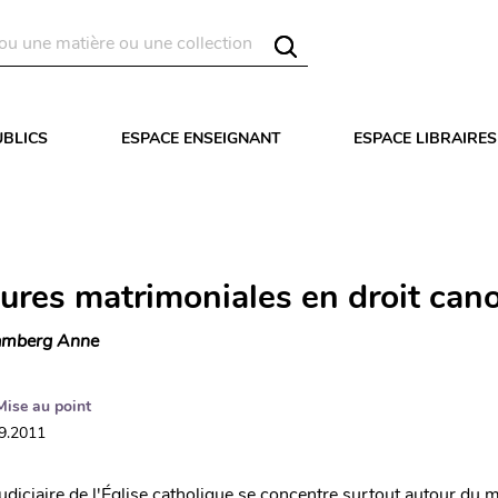
UBLICS
ESPACE ENSEIGNANT
ESPACE LIBRAIRES
ures matrimoniales en droit can
mberg Anne
Mise au point
09.2011
diciaire de l'Église catholique se concentre surtout autour du ma