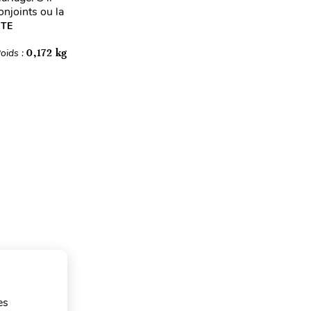
onjoints ou la
ITE
oids :
0,172 kg
es