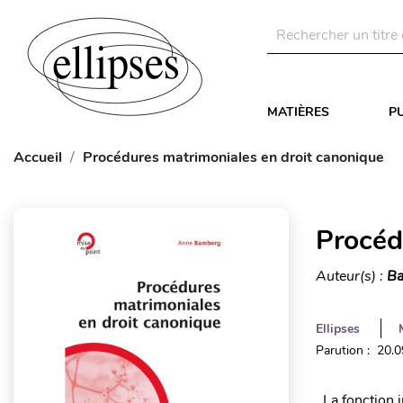
MATIÈRES
P
Accueil
Procédures matrimoniales en droit canonique
Procéd
Auteur(s) :
Ba
Ellipses
Parution : 20.
La fonction ju