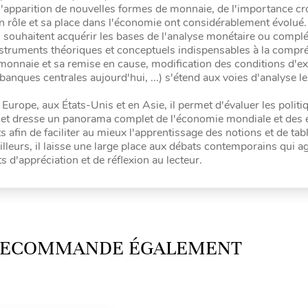
 l'apparition de nouvelles formes de monnaie, de l'importance cr
 rôle et sa place dans l'économie ont considérablement évolué.
i souhaitent acquérir les bases de l'analyse monétaire ou complé
instruments théoriques et conceptuels indispensables à la comp
monnaie et sa remise en cause, modification des conditions d'ex
banques centrales aujourd'hui, ...) s'étend aux voies d'analyse le
rope, aux États-Unis et en Asie, il permet d'évaluer les politi
7 et dresse un panorama complet de l'économie mondiale et des 
s afin de faciliter au mieux l'apprentissage des notions et de tab
lleurs, il laisse une large place aux débats contemporains qui ag
d'appréciation et de réflexion au lecteur.
 RECOMMANDE ÉGALEMENT