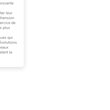
oissante
ter leur
réhension
ercice de
s plus
ques qui
évolutions
leaux
itent la