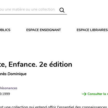
UBLICS
ESPACE ENSEIGNANT
ESPACE LIBRAIRES
e, Enfance. 2e édition
nès Dominique
Résonances
09.1999
Consulter la 
t une collection qui entend offrir l'essentiel des connaissances