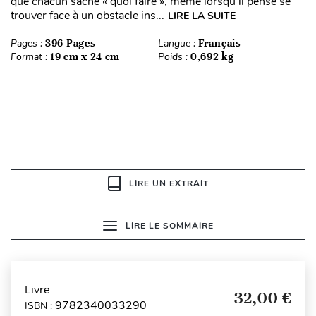
que chacun sache « quoi faire », même lorsqu’il pense se
trouver face à un obstacle ins...
LIRE LA SUITE
Pages :
396 Pages
Langue :
Français
Format :
19 cm x 24 cm
Poids :
0,692 kg
LIRE UN EXTRAIT
LIRE LE SOMMAIRE
Livre
32,00 €
9782340033290
ISBN :