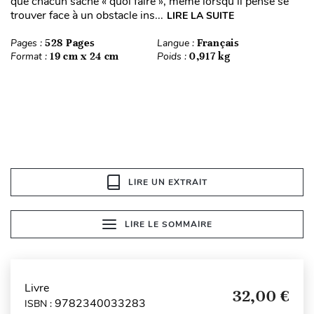
que chacun sache « quoi faire », même lorsqu’il pense se
trouver face à un obstacle ins...
LIRE LA SUITE
Pages :
528 Pages
Langue :
Français
Format :
19 cm x 24 cm
Poids :
0,917 kg
LIRE UN EXTRAIT
LIRE LE SOMMAIRE
Livre
32,00 €
9782340033283
ISBN :