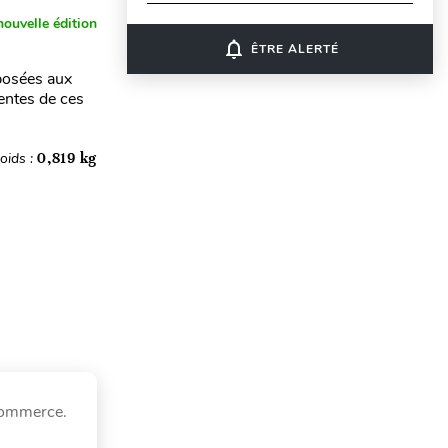
nouvelle édition
notifications_none
ÊTRE ALERTÉ
 posées aux
entes de ces
oids :
0,819 kg
 commerce.