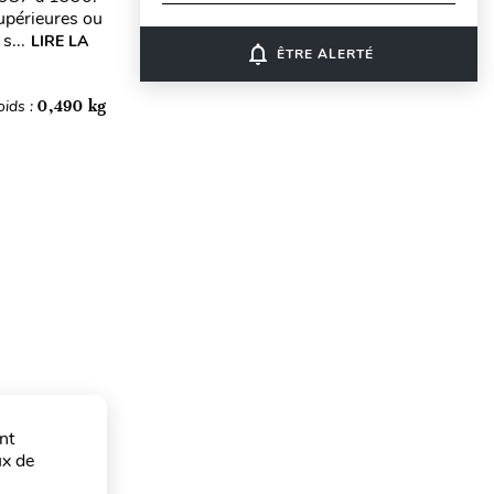
upérieures ou
s...
LIRE LA
notifications_none
ÊTRE ALERTÉ
oids :
0,490 kg
nt
ux de