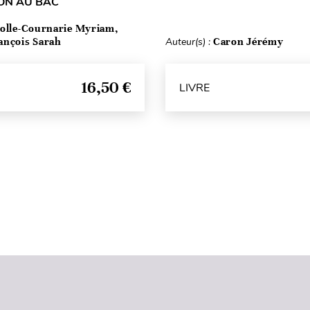
ON AU BAC
olle-Cournarie Myriam,
ançois Sarah
Auteur(s) :
Caron Jérémy
16,50 €
LIVRE
Haut de page