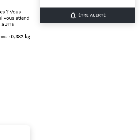
ces ? Vous
notifications_none
ÊTRE ALERTÉ
i vous attend
A SUITE
oids :
0,382 kg