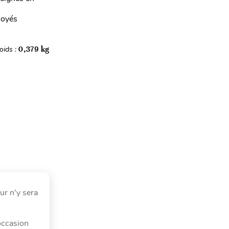
loyés
oids :
0,379 kg
ur n’y sera
’occasion