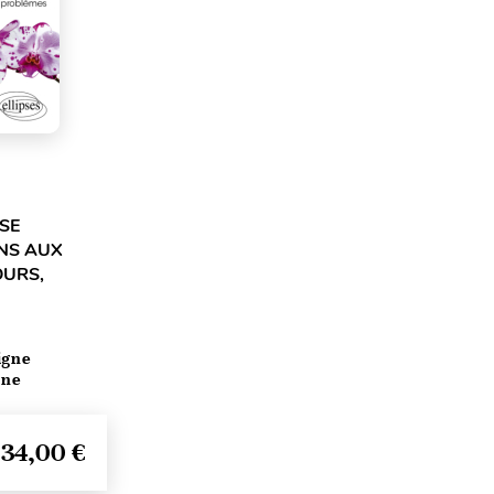
SE
NS AUX
OURS,
igne
ine
34,00 €