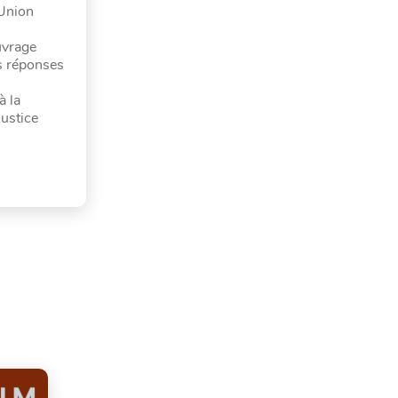
’Union
uvrage
es réponses
à la
ustice