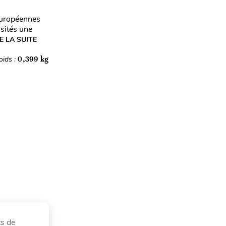
 européennes
rsités une
E LA SUITE
oids :
0,399 kg
ts de