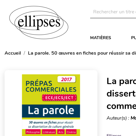
MATIÈRES
P
Accueil
La parole. 50 œuvres en fiches pour réussir sa 
La paro
dissert
commer
Auteur(s) :
Mo
Ellipses