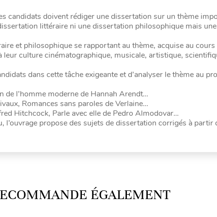
s candidats doivent rédiger une dissertation sur un thème imp
issertation littéraire ni une dissertation philosophique mais une
ttéraire et philosophique se rapportant au thème, acquise au cours
 à leur culture cinématographique, musicale, artistique, scientifiq
andidats dans cette tâche exigeante et d’analyser le thème au 
tion de l’homme moderne de Hannah Arendt…
arivaux, Romances sans paroles de Verlaine…
fred Hitchcock, Parle avec elle de Pedro Almodovar…
u, l’ouvrage propose des sujets de dissertation corrigés à partir
 RECOMMANDE ÉGALEMENT