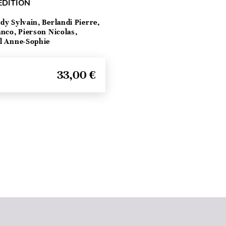
ÉDITION
dy Sylvain, Berlandi Pierre,
anco, Pierson Nicolas,
el Anne-Sophie
33,00 €
Haut de page