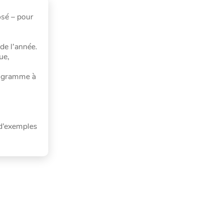
osé – pour
 de l’année.
ue,
programme à
 d’exemples