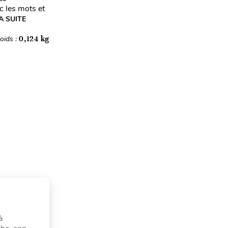
c les mots et
A SUITE
oids :
0,124 kg
à