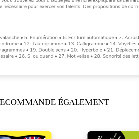
s. Vous trouverez pour chaque jeu une fiche expliquant sa démar
ace nécessaire pour exercer vos talents. Des propositions de corr
valanche • 5. Énumération • 6. Écriture automatique • 7. Acrost
alindrome • 12. Tautogramme • 13. Calligramme • 14. Voyelles 
Anagrammes • 19. Double sens • 20. Hyperbole • 21. Déplaceme
saire • 26. Si ou quand • 27. Mot valise • 28. Sonorité des lett
 RECOMMANDE ÉGALEMENT