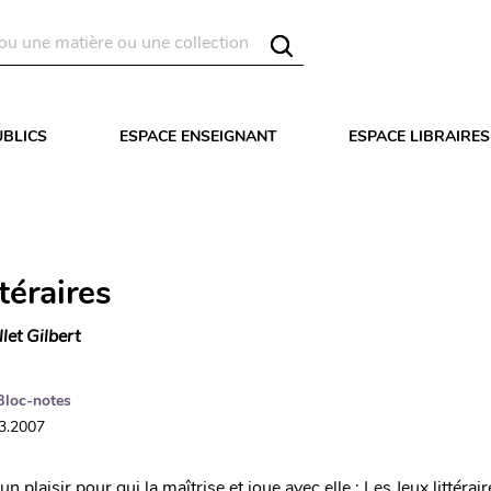
UBLICS
ESPACE ENSEIGNANT
ESPACE LIBRAIRES
ttéraires
llet Gilbert
Bloc-notes
03.2007
un plaisir pour qui la maîtrise et joue avec elle : Les Jeux littérai