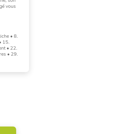
che, son
igé vous
iche • 8.
• 15.
nt • 22.
res • 29.