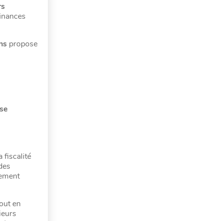
rs
finances
ns
propose
se
 fiscalité
 des
lement
out en
ieurs