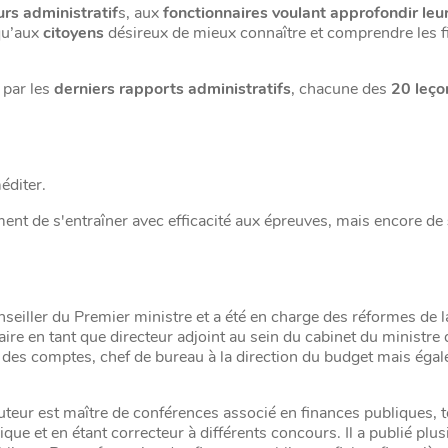
rs administratif
s, aux
fonctionnaires voulant approfondir leu
qu’aux
citoyens
désireux de mieux connaître et comprendre les 
 par les
derniers rapports administratifs
, chacune des
20 leço
éditer.
nt de s'entraîner avec efficacité aux épreuves, mais encore de
seiller du Premier ministre et a été en charge des réformes de la
taire en tant que directeur adjoint au sein du cabinet du ministre
r des comptes, chef de bureau à la direction du budget mais éga
uteur est maître de conférences associé en finances publiques, t
ue et en étant correcteur à différents concours. Il a publié plus