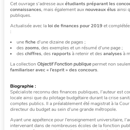
Cet ouvrage s’adresse aux
étudiants préparant les concou
connaissances
, mais également aux
nouveaux élus
ainsi 
publiques.
Actualisée avec la
loi de finances pour 2019
et complétée
:
une
fiche
d’une dizaine de pages ;
des
zooms
, des exemples et un résumé d’une page ;
des
chiffres
, des
rapports
à retenir et des
analyses
à m
La collection
Objectif Fonction publique
permet non seuleme
familiariser avec « l’esprit » des concours
.
Biographie :
Spécialiste reconnu des finances publiques, l’auteur est con
locale ainsi que du pilotage budgétaire durant la crise sani
comptes publics. Il a préalablement été magistrat à la Cou
directeur du budget au sein d’une grande métropole.
Ayant une appétence pour l’enseignement universitaire, l’a
intervenant dans de nombreuses écoles de la fonction publiq