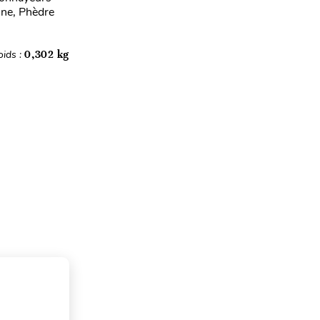
ine, Phèdre
oids :
0,302 kg