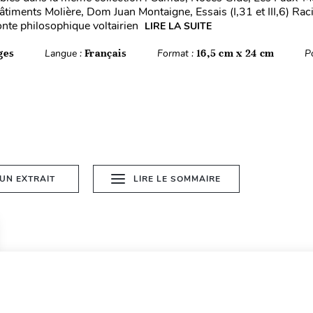
timents Molière, Dom Juan Montaigne, Essais (I,31 et III,6) Rac
conte philosophique voltairien
LIRE LA SUITE
ges
Langue :
Français
Format :
16,5 cm x 24 cm
P
 UN EXTRAIT
LIRE LE SOMMAIRE