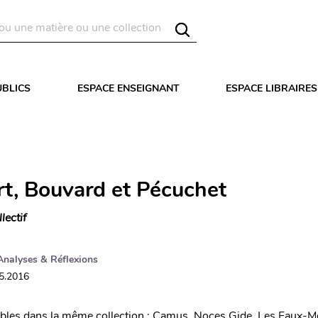
UBLICS
ESPACE ENSEIGNANT
ESPACE LIBRAIRES
rt, Bouvard et Pécuchet
llectif
Analyses & Réflexions
05.2016
ibles dans la même collection : Camus, Noces Gide, Les Faux-