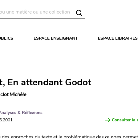
UBLICS
ESPACE ENSEIGNANT
ESPACE LIBRAIRES
t, En attendant Godot
clot Michèle
Analyses & Réflexions
06.2001
Consulter la 
té des approches du texte et la problématique des œuvres permet