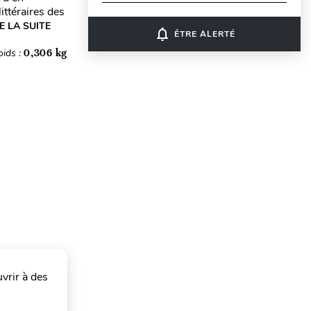
ittéraires des
E LA SUITE
notifications_none
ÊTRE ALERTÉ
oids :
0,306 kg
vrir à des