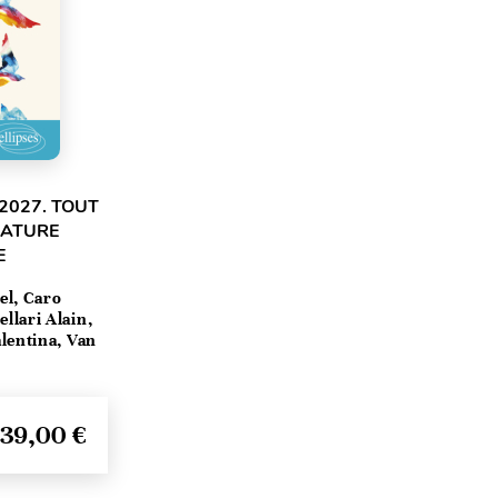
2027. TOUT
RATURE
E
el, Caro
llari Alain,
lentina, Van
39,00 €