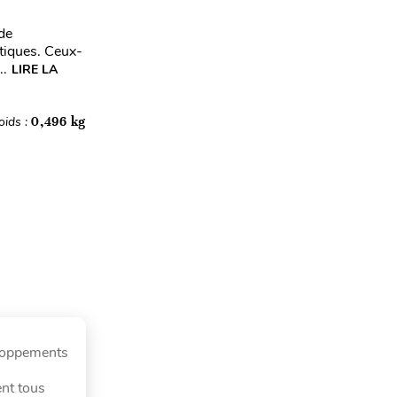
 de
tiques. Ceux-
..
LIRE LA
oids :
0,496 kg
eloppements
ent tous