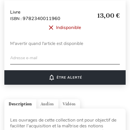
Livre
13,00 €
9782340011960
ISBN :
Indisponible
M'avertir quand l'article est disponible
Adresse e-mail
notifications_none
ÊTRE ALERTÉ
Description
Audios
Vidéos
Les ouvrages de cette collection ont pour objectif de
faciliter l’acquisition et la maîtrise des notions