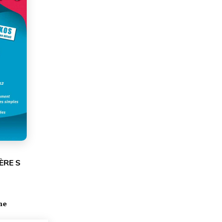
ÈRE S
he