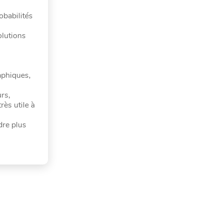
obabilités
olutions
aphiques,
urs,
rès utile à
dre plus