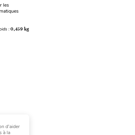
r les
ématiques
oids :
0,459 kg
on d’aider
 à la