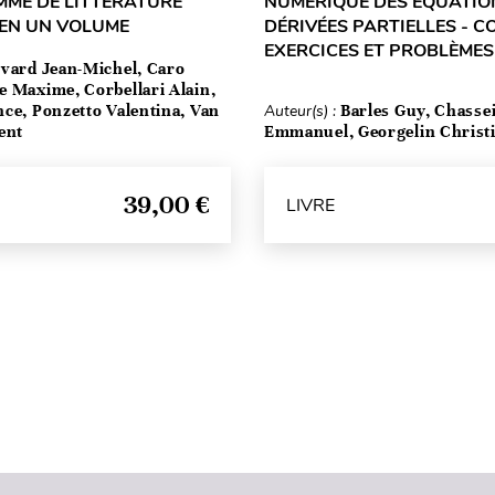
MME DE LITTÉRATURE
NUMÉRIQUE DES ÉQUATIO
 EN UN VOLUME
DÉRIVÉES PARTIELLES - C
EXERCICES ET PROBLÈMES
vard Jean-Michel, Caro
e Maxime, Corbellari Alain,
ce, Ponzetto Valentina, Van
Auteur(s) :
Barles Guy, Chasse
ent
Emmanuel, Georgelin Christ
39,00 €
LIVRE
Haut de page