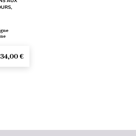
NS AUX
OURS,
igne
ine
34,00 €