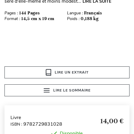
sére d'elle-même et moins modest...
LIRE LA SUITE
Pages :
144 Pages
Langue :
Français
Format :
14,5 cm x 19 cm
Poids :
0,188 kg
LIRE UN EXTRAIT
LIRE LE SOMMAIRE
Livre
14,00 €
9782729831028
ISBN :
Disponible