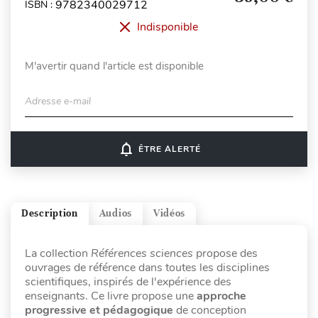
9782340029712
ISBN :
Indisponible
M'avertir quand l'article est disponible
Adresse e-mail
notifications_none
ÊTRE ALERTÉ
Description
Audios
Vidéos
La collection
Références sciences
propose des
ouvrages de référence dans toutes les disciplines
scientifiques, inspirés de l'expérience des
enseignants. Ce livre propose une
approche
progressive et pédagogique
de conception