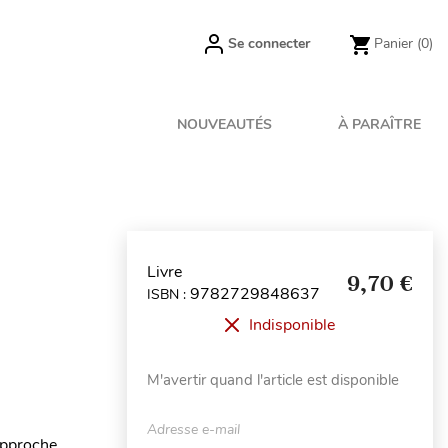
Se connecter
Panier
(0)
NOUVEAUTÉS
À PARAÎTRE
Livre
9,70 €
9782729848637
ISBN :
Indisponible
M'avertir quand l'article est disponible
Adresse e-mail
Approche