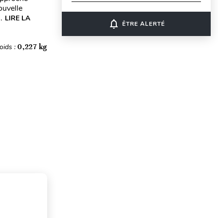
ouvelle
.
LIRE LA
notifications_none
ÊTRE ALERTÉ
oids :
0,227 kg