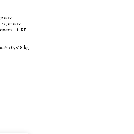
té aux
rs, et aux
ignem...
LIRE
oids :
0,518 kg