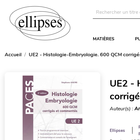
MATIÈRES
P
Accueil
UE2 - Histologie-Embryologie. 600 QCM corrig
UE2 - 
corrig
Auteur(s) :
An
Ellipses