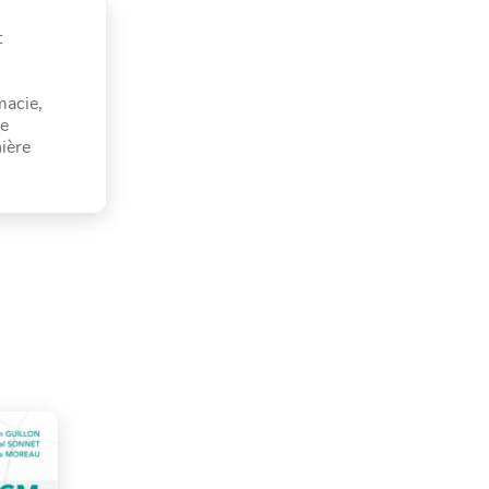
t
macie,
de
ière