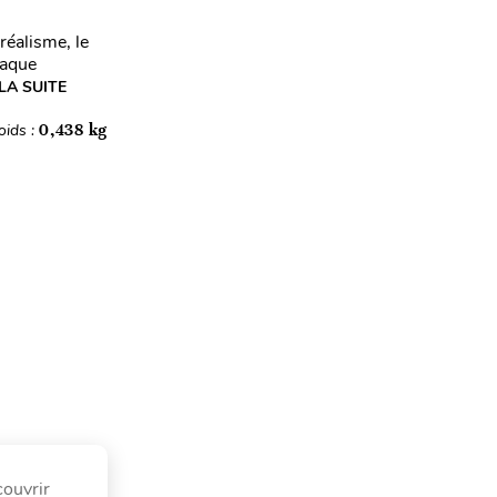
réalisme, le
haque
 LA SUITE
oids :
0,438 kg
couvrir