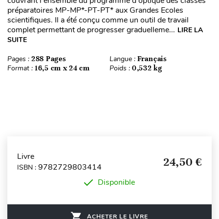
couvrant l'ensemble du programme d'optique des classes
préparatoires MP-MP*-PT-PT* aux Grandes Ecoles
scientifiques. Il a été conçu comme un outil de travail
complet permettant de progresser graduelleme...
LIRE LA
SUITE
Pages :
288 Pages
Langue :
Français
Format :
16,5 cm x 24 cm
Poids :
0,532 kg
Livre
24,50 €
9782729803414
ISBN :
Disponible
ACHETER LE LIVRE