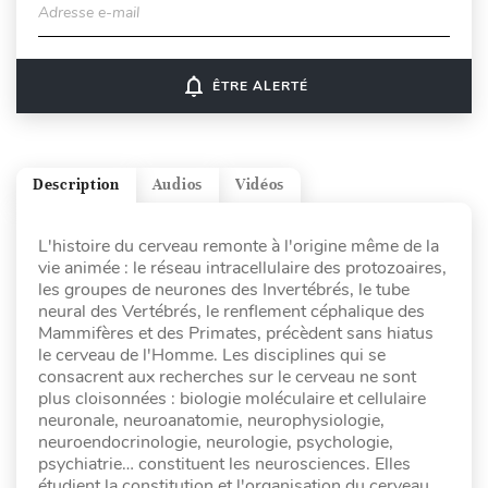
Adresse e-mail
notifications_none
ÊTRE ALERTÉ
Description
Audios
Vidéos
L'histoire du cerveau remonte à l'origine même de la
vie animée : le réseau intracellulaire des protozoaires,
les groupes de neurones des Invertébrés, le tube
neural des Vertébrés, le renflement céphalique des
Mammifères et des Primates, précèdent sans hiatus
le cerveau de l'Homme. Les disciplines qui se
consacrent aux recherches sur le cerveau ne sont
plus cloisonnées : biologie moléculaire et cellulaire
neuronale, neuroanatomie, neurophysiologie,
neuroendocrinologie, neurologie, psychologie,
psychiatrie… constituent les neurosciences. Elles
étudient la constitution et l'organisation du cerveau.