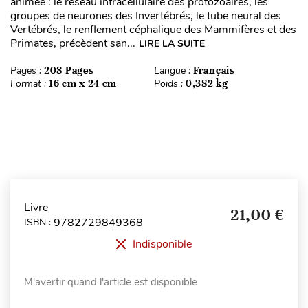
animée : le réseau intracellulaire des protozoaires, les
groupes de neurones des Invertébrés, le tube neural des
Vertébrés, le renflement céphalique des Mammifères et des
Primates, précèdent san...
LIRE LA SUITE
Pages :
208 Pages
Langue :
Français
Format :
16 cm x 24 cm
Poids :
0,382 kg
Livre
21,00 €
9782729849368
ISBN :
Indisponible
M'avertir quand l'article est disponible