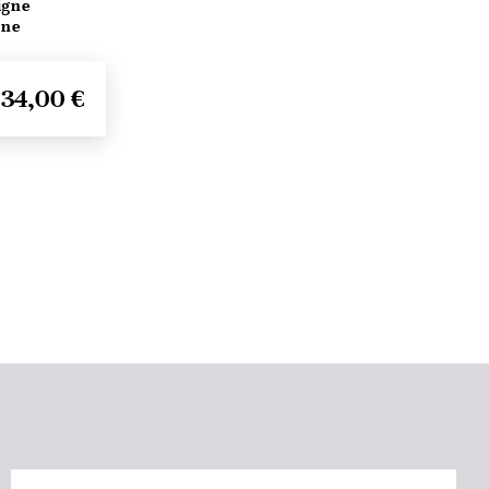
igne
ine
34,00 €