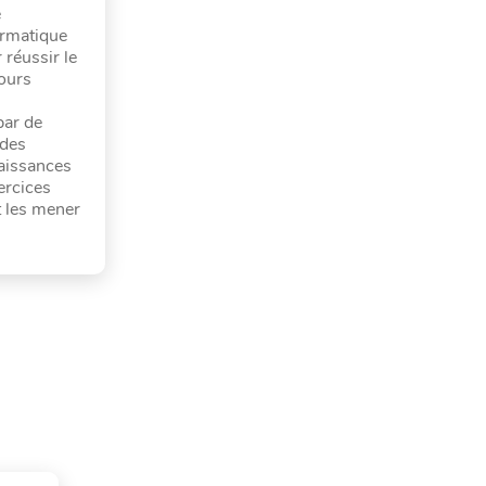
e
ormatique
 réussir le
ours
par de
 des
naissances
ercices
t les mener