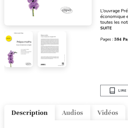
L’ouvrage Pré
économique et
toutes les no
SUITE
Pages :
384 Pa
LIRE
Description
Audios
Vidéos