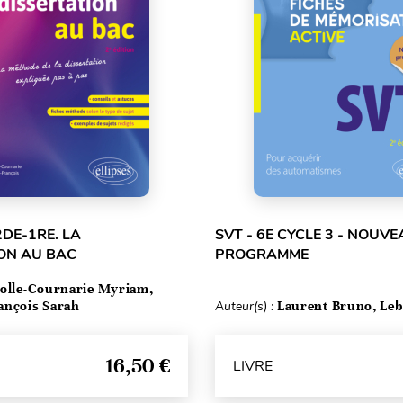
2DE-1RE. LA
SVT - 6E CYCLE 3 - NOUV
ON AU BAC
PROGRAMME
olle-Cournarie Myriam,
ançois Sarah
Auteur(s) :
Laurent Bruno, Leb
16,50 €
LIVRE