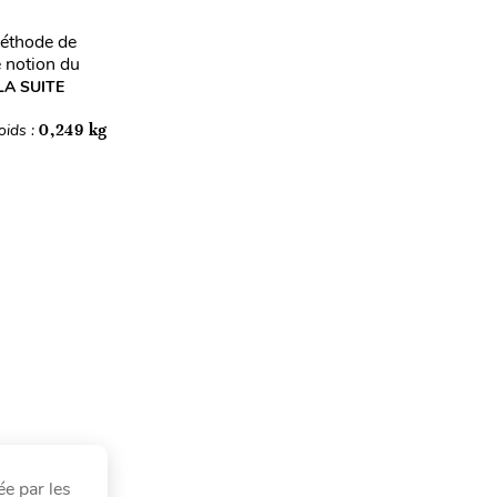
méthode de
e notion du
LA SUITE
oids :
0,249 kg
ée par les