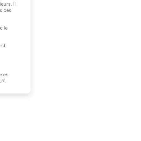
eurs. Il
us des
e la
est
e en
LR.