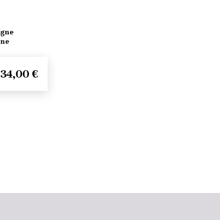
igne
ine
34,00 €