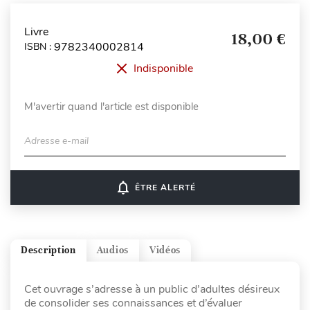
Livre
18,00 €
9782340002814
ISBN :
Indisponible
M'avertir quand l'article est disponible
Adresse e-mail
notifications_none
ÊTRE ALERTÉ
Description
Audios
Vidéos
Cet ouvrage s’adresse à un public d’adultes désireux
de consolider ses connaissances et d’évaluer