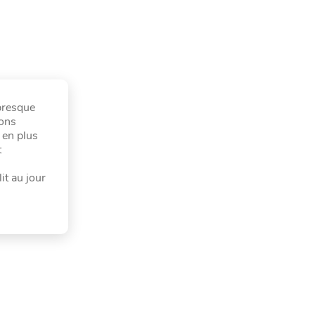
 presque
ions
 en plus
t
it au jour