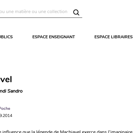
UBLICS
ESPACE ENSEIGNANT
ESPACE LIBRAIRES
vel
ndi Sandro
Poche
09.2014
 influence que la légende de Machiavel exerce dans l’imaginaire 