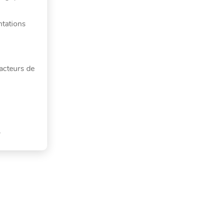
ntations
 acteurs de
.