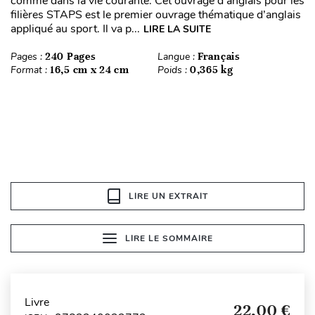
comme dans la vie courante. Cet ouvrage d’anglais pour les
filières STAPS est le premier ouvrage thématique d’anglais
appliqué au sport. Il va p...
LIRE LA SUITE
Pages :
240 Pages
Langue :
Français
Format :
16,5 cm x 24 cm
Poids :
0,365 kg
LIRE UN EXTRAIT
LIRE LE SOMMAIRE
Livre
22,00 €