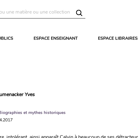
UBLICS
ESPACE ENSEIGNANT
ESPACE LIBRAIRES
umenacker Yves
Biographies et mythes historiques
04.2017
e, intolérant, ainsi apparaît Calvin à beaucoup de ses détracteur