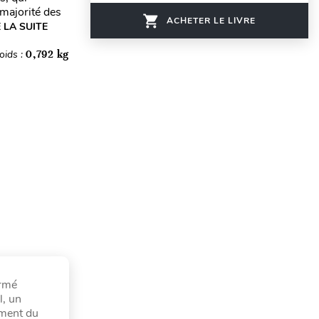
 majorité des
ACHETER LE LIVRE
E LA SUITE
oids :
0,792 kg
ormé
l, un
nement du